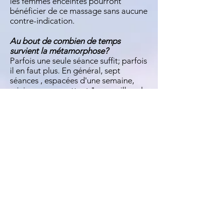
les femmes enceintes pourront
bénéficier de ce massage sans aucune
contre-indication.
Au bout de combien de temps
survient la métamorphose?
Parfois une seule séance suffit; parfois
il en faut plus. En général, sept
séances , espacées d'une semaine,
minimum, permettent "au papillon de
sortir la tête du cocon"
Déroulement d’une séance :
Accueil avec anamnèse + 1h30 de
massage (la personne reste habillée)