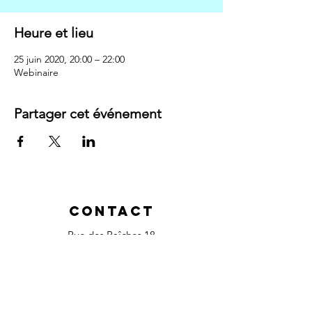
Heure et lieu
25 juin 2020, 20:00 – 22:00
Webinaire
Partager cet événement
Contact
Rue des Baîches 18
2900 Porrentruy
, Suisse
Tél :
+41 79 380 32 37
magalielaurent.ch@gmail.com