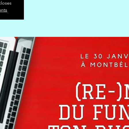
closes
ents