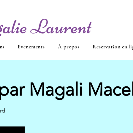
ns
Evénements
À propos
Réservation en li
 par Magali Macel
rd