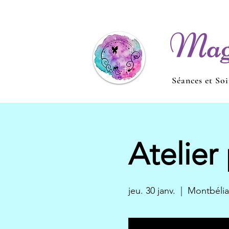
Séances et Soi
Atelier
jeu. 30 janv.
  |  
Montbélia