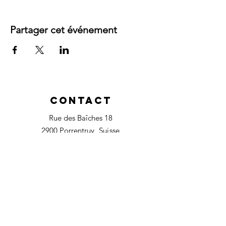
Partager cet événement
Contact
Rue des Baîches 18
2900 Porrentruy
, Suisse
Tél :
+41 79 380 32 37
magalielaurent.ch@gmail.com