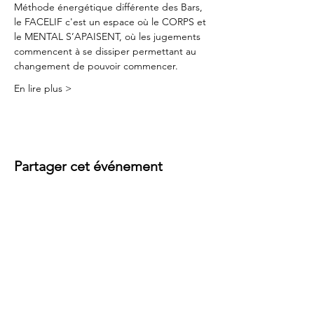
Méthode énergétique différente des Bars, 
le FACELIF c'est un espace où le CORPS et 
le MENTAL S’APAISENT, où les jugements 
commencent à se dissiper permettant au 
changement de pouvoir commencer.
En lire plus >
Partager cet événement
Contact
Rue des Baîches 18
2900 Porrentruy
, Suisse