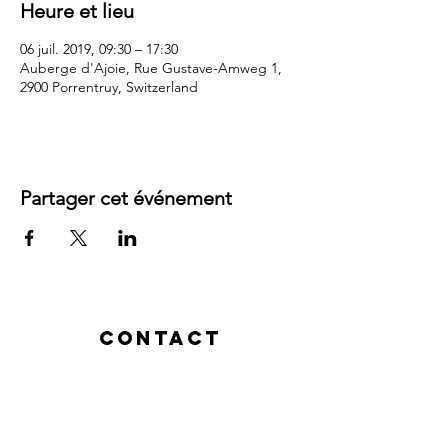
Heure et lieu
06 juil. 2019, 09:30 – 17:30
Auberge d'Ajoie, Rue Gustave-Amweg 1,
2900 Porrentruy, Switzerland
Partager cet événement
Contact
Rue des Baîches 18
2900 Porrentruy
, Suisse
Tél :
+41 79 380 32 37