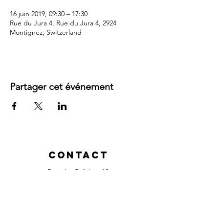
16 juin 2019, 09:30 – 17:30
Rue du Jura 4, Rue du Jura 4, 2924
Montignez, Switzerland
Partager cet événement
Contact
Rue des Baîches 18
2900 Porrentruy
, Suisse
Tél :
+41 79 380 32 37