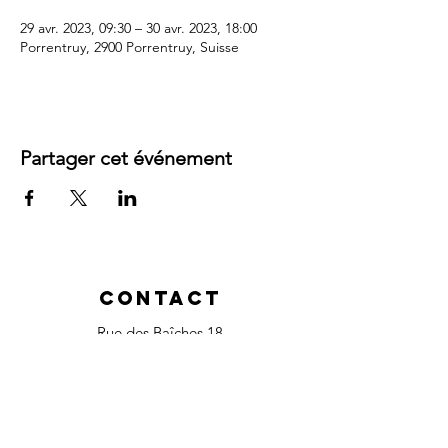
29 avr. 2023, 09:30 – 30 avr. 2023, 18:00
Porrentruy, 2900 Porrentruy, Suisse
Partager cet événement
Contact
Rue des Baîches 18
2900 Porrentruy
, Suisse
Tél :
+41 79 380 32 37
magalielaurent.ch@gmail.com