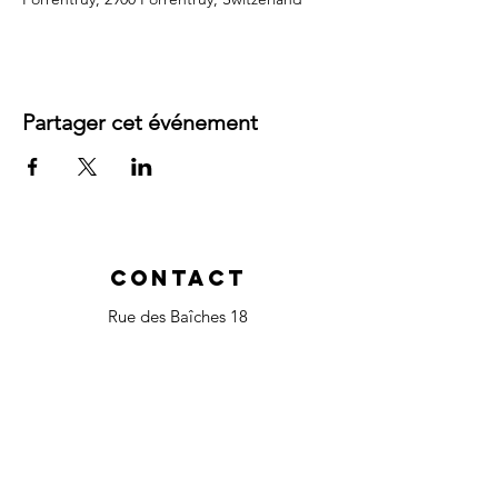
Partager cet événement
Contact
Rue des Baîches 18
2900 Porrentruy
, Suisse
Tél :
+41 79 380 32 37
magalielaurent.ch@gmail.com