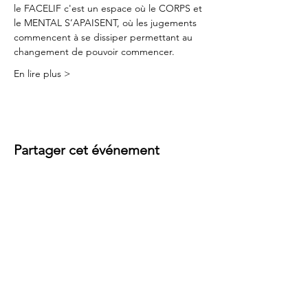
le FACELIF c'est un espace où le CORPS et 
le MENTAL S’APAISENT, où les jugements 
commencent à se dissiper permettant au 
changement de pouvoir commencer.
En lire plus >
Partager cet événement
Contact
Rue des Baîches 18
2900 Porrentruy
, Suisse