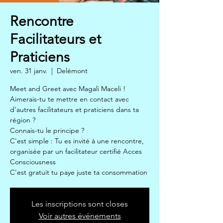
Rencontre
Facilitateurs et
Praticiens
ven. 31 janv.
  |  
Delémont
Meet and Greet avec Magali Maceli !
Aimerais-tu te mettre en contact avec
d'autres facilitateurs et praticiens dans ta
région ?
Connais-tu le principe ?
C'est simple : Tu es invité à une rencontre,
organisée par un facilitateur certifié Acces
Consciousness
C'est gratuit tu paye juste ta consommation
Les inscriptions sont closes
Voir autres événements