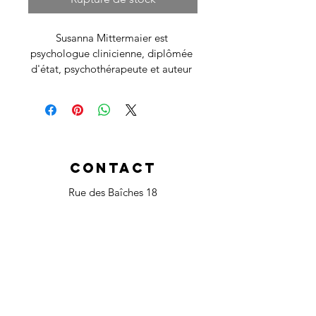
Susanna Mittermaier est 
psychologue clinicienne, diplômée 
d'état, psychothérapeute et auteur 
du livre « Psychologie Pragmatique 
: Des outils pratiques pour être 
follement heureux ! », bestseller 
international N°1. En tant que 
référente internationale, elle est 
une pionnière qui offre un nouveau 
Contact
paragdime de la psychologie et de 
Rue des Baîches 18
la thérapie nommé psychologie 
pragmatique.
2900 Porrentruy
, Suisse
Susanna est apparue dans de 
nombreux magazines, tels que TV 
Tél :
+41 79 380 32 37
Soap, Women's Weekly, 
magalielaurent.ch@gmail.com
Empowerment Channel Voice 
America, Om Times, Motherpedia, 
Newstalk New Zeland et Holistic 